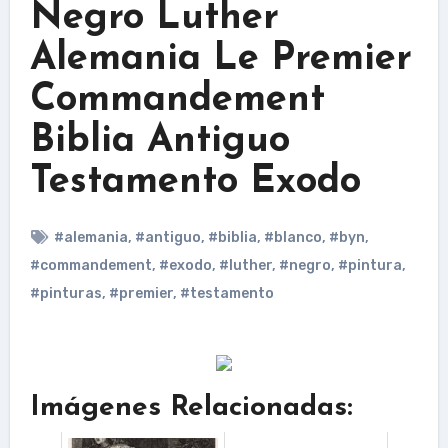
Negro Luther
Alemania Le Premier
Commandement
Biblia Antiguo
Testamento Exodo
#alemania
,
#antiguo
,
#biblia
,
#blanco
,
#byn
,
#commandement
,
#exodo
,
#luther
,
#negro
,
#pintura
,
#pinturas
,
#premier
,
#testamento
Imágenes Relacionadas: