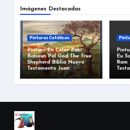
Imágenes Destacadas
Pinturas Católicas
Pintu
Pintura En Color Zaki
Pintu
Baboun Pal God The True
Eu Sa
Shepherd Biblia Nuevo
Ram 
Testamento Juan
Test