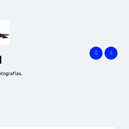
a
otografías,