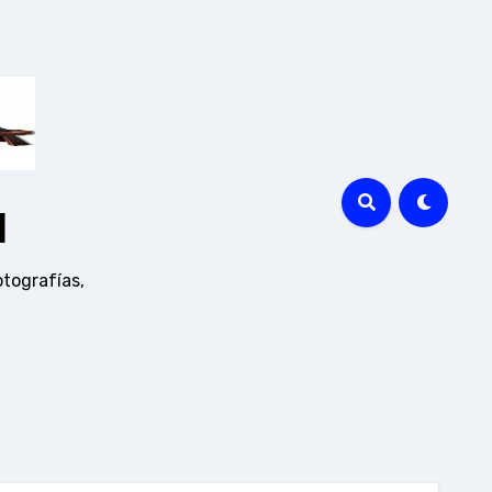
a
otografías,