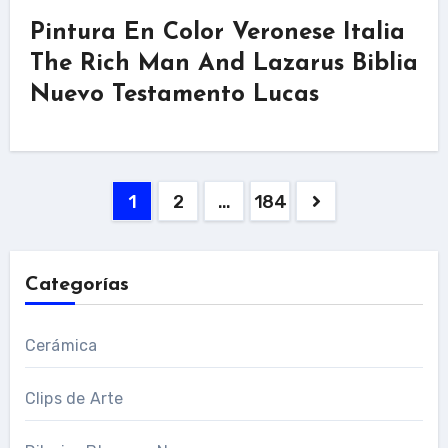
Pintura En Color Veronese Italia
The Rich Man And Lazarus Biblia
Nuevo Testamento Lucas
Navegación
1
2
…
184
de
entradas
Categorías
Cerámica
Clips de Arte