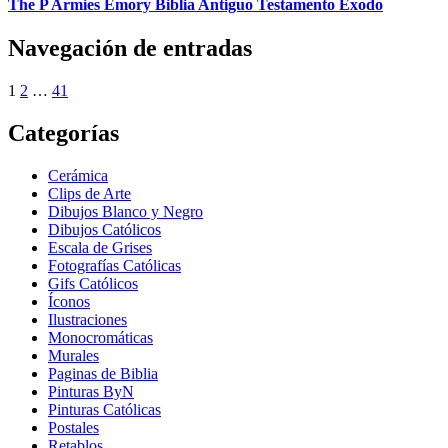
The P Armies Emory Biblia Antiguo Testamento Exodo
Navegación de entradas
1
2
…
41
Categorías
Cerámica
Clips de Arte
Dibujos Blanco y Negro
Dibujos Católicos
Escala de Grises
Fotografías Católicas
Gifs Católicos
Íconos
Ilustraciones
Monocromáticas
Murales
Paginas de Biblia
Pinturas ByN
Pinturas Católicas
Postales
Retablos