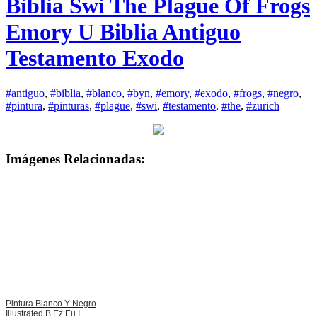
Biblia Swi The Plague Of Frogs
Emory U Biblia Antiguo
Testamento Exodo
#antiguo
,
#biblia
,
#blanco
,
#byn
,
#emory
,
#exodo
,
#frogs
,
#negro
,
#pintura
,
#pinturas
,
#plague
,
#swi
,
#testamento
,
#the
,
#zurich
Imágenes Relacionadas:
Pintura Blanco Y Negro
Illustrated B Ez Eu I