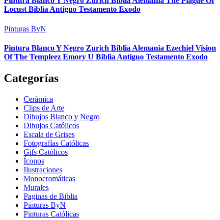
Pintura Blanco Y Negro Zurich Biblia Alemania The Plague Of
Locust Biblia Antiguo Testamento Exodo
Pinturas ByN
Pintura Blanco Y Negro Zurich Biblia Alemania Ezechiel Vision
Of The Templeez Emory U Biblia Antiguo Testamento Exodo
Categorías
Cerámica
Clips de Arte
Dibujos Blanco y Negro
Dibujos Católicos
Escala de Grises
Fotografías Católicas
Gifs Católicos
Íconos
Ilustraciones
Monocromáticas
Murales
Paginas de Biblia
Pinturas ByN
Pinturas Católicas