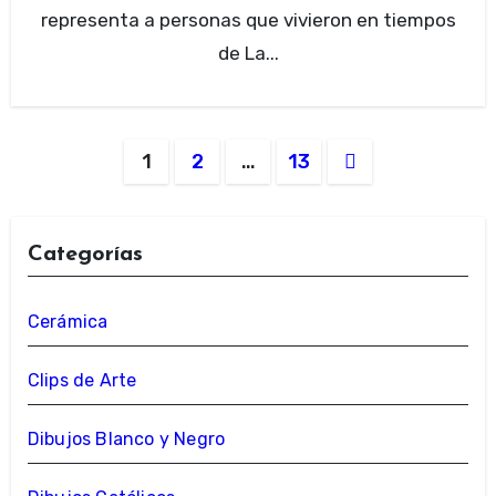
representa a personas que vivieron en tiempos
de La...
Navegación
1
2
…
13
de
entradas
Categorías
Cerámica
Clips de Arte
Dibujos Blanco y Negro