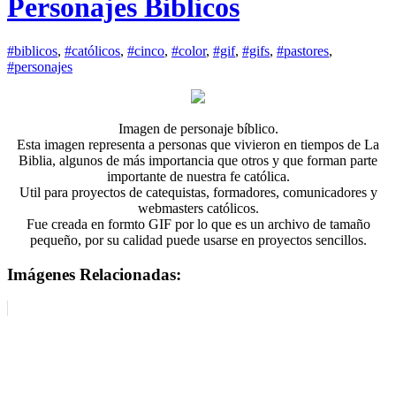
Personajes Biblicos
#biblicos
,
#católicos
,
#cinco
,
#color
,
#gif
,
#gifs
,
#pastores
,
#personajes
Imagen de personaje bíblico.
Esta imagen representa a personas que vivieron en tiempos de La
Biblia, algunos de más importancia que otros y que forman parte
importante de nuestra fe católica.
Util para proyectos de catequistas, formadores, comunicadores y
webmasters católicos.
Fue creada en formto GIF por lo que es un archivo de tamaño
pequeño, por su calidad puede usarse en proyectos sencillos.
Imágenes Relacionadas: