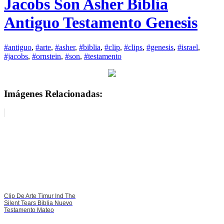
Jacobs Son Asher Biblia
Antiguo Testamento Genesis
#antiguo
,
#arte
,
#asher
,
#biblia
,
#clip
,
#clips
,
#genesis
,
#israel
,
#jacobs
,
#ornstein
,
#son
,
#testamento
Imágenes Relacionadas:
Clip De Arte Timur Ind The
Silent Tears Biblia Nuevo
Testamento Mateo