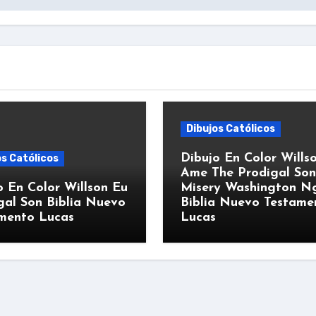
Dibujos Católicos
Dibujo En Color Wills
os Católicos
Ame The Prodigal Son
o En Color Willson Eu
Misery Washington N
gal Son Biblia Nuevo
Biblia Nuevo Testame
mento Lucas
Lucas