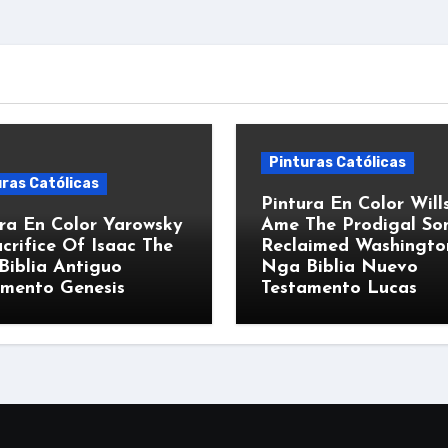
Pinturas Católicas
ras Católicas
Pintura En Color Will
ra En Color Yarowsky
Ame The Prodigal So
crifice Of Isaac The
Reclaimed Washingto
Biblia Antiguo
Nga Biblia Nuevo
amento Genesis
Testamento Lucas