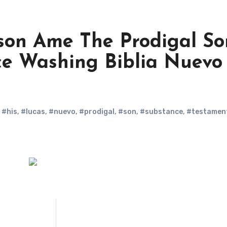
lson Ame The Prodigal So
ce Washing Biblia Nuevo
,
#his
,
#lucas
,
#nuevo
,
#prodigal
,
#son
,
#substance
,
#testamen