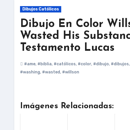
Dibujos Católicos
Dibujo En Color Wil
Wasted His Substan
Testamento Lucas
#ame
,
#biblia
,
#católicos
,
#color
,
#dibujo
,
#dibujos
#washing
,
#wasted
,
#willson
Imágenes Relacionadas: