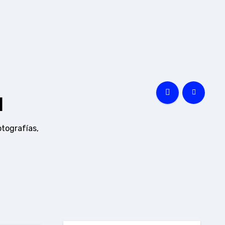
a
otografías,