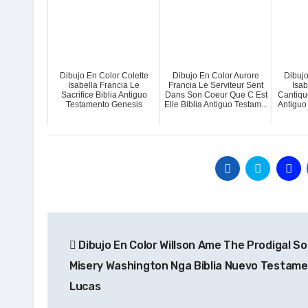
Dibujo En Color Colette
Dibujo En Color Aurore
Dibujo
Isabella Francia Le
Francia Le Serviteur Sent
Isab
Sacrifice Biblia Antiguo
Dans Son Coeur Que C Est
Cantiqu
Testamento Genesis
Elle Biblia Antiguo Testam...
Antiguo
Navegación
Dibujo En Color Willson Ame The Prodigal So
de
Misery Washington Nga Biblia Nuevo Testam
entradas
Lucas