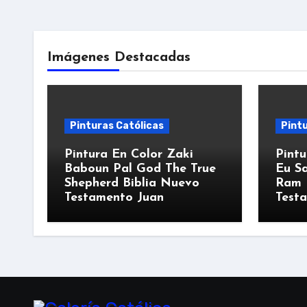
Imágenes Destacadas
Pinturas Católicas
Pintu
Pintura En Color Zaki
Pintu
Baboun Pal God The True
Eu Sa
Shepherd Biblia Nuevo
Ram 
Testamento Juan
Test