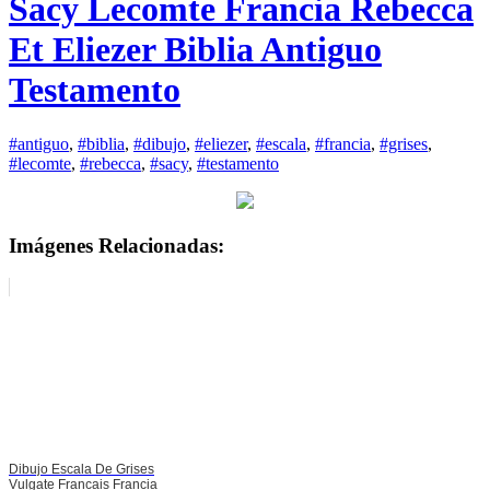
Sacy Lecomte Francia Rebecca
Et Eliezer Biblia Antiguo
Testamento
#antiguo
,
#biblia
,
#dibujo
,
#eliezer
,
#escala
,
#francia
,
#grises
,
#lecomte
,
#rebecca
,
#sacy
,
#testamento
Imágenes Relacionadas:
Dibujo Escala De Grises
Vulgate Francais Francia