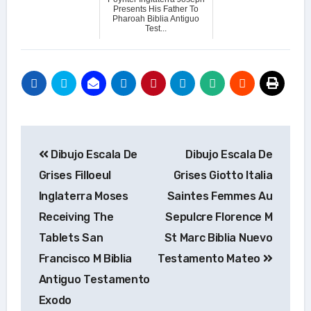
Presents His Father To
Pharoah Biblia Antiguo
Test...
Navegación
Dibujo Escala De
Dibujo Escala De
de
Grises Filloeul
Grises Giotto Italia
entradas
Inglaterra Moses
Saintes Femmes Au
Receiving The
Sepulcre Florence M
Tablets San
St Marc Biblia Nuevo
Francisco M Biblia
Testamento Mateo
Antiguo Testamento
Exodo