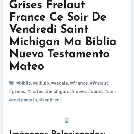
Grises Frelaut
France Ce Soir De
Vendredi Saint
Michigan Ma Biblia
Nuevo Testamento
Mateo
#biblia
,
#dibujo
,
#escala
,
#france
,
#frelaut
,
#grises
,
#mateo
,
#michigan
,
#nuevo
,
#saint
,
#soir
,
#testamento
,
#vendredi