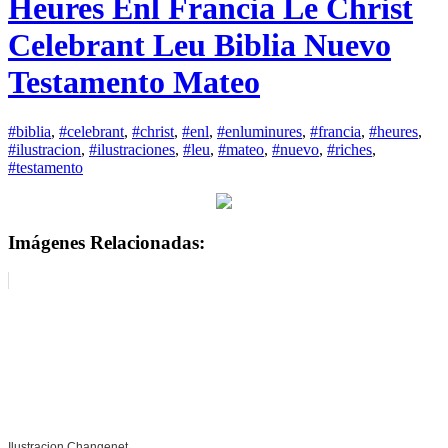
Heures Enl Francia Le Christ
Celebrant Leu Biblia Nuevo
Testamento Mateo
#biblia
,
#celebrant
,
#christ
,
#enl
,
#enluminures
,
#francia
,
#heures
,
#ilustracion
,
#ilustraciones
,
#leu
,
#mateo
,
#nuevo
,
#riches
,
#testamento
Imágenes Relacionadas:
Ilustracion Changenet