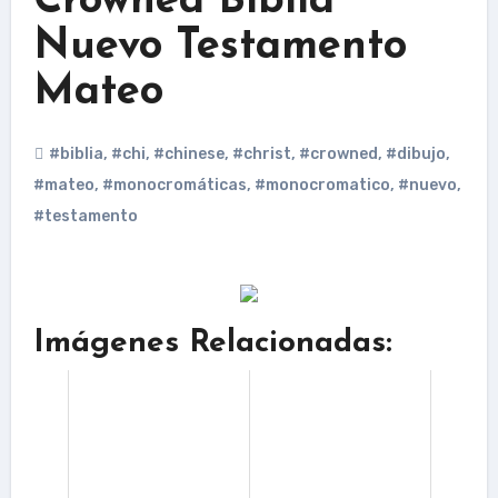
Crowned Biblia
Nuevo Testamento
Mateo
#biblia
,
#chi
,
#chinese
,
#christ
,
#crowned
,
#dibujo
,
#mateo
,
#monocromáticas
,
#monocromatico
,
#nuevo
,
#testamento
Imágenes Relacionadas: