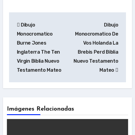
Navegación
Dibujo
Dibujo
de
Monocromatico
Monocromatico De
entradas
Burne Jones
Vos Holanda La
Inglaterra The Ten
Brebis Perd Biblia
Virgin Biblia Nuevo
Nuevo Testamento
Testamento Mateo
Mateo
Imágenes Relacionadas