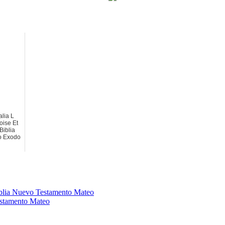
alia L
oise Et
Biblia
o Exodo
blia Nuevo Testamento Mateo
estamento Mateo