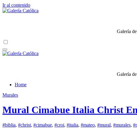
Ir al contenido
Galería de
Galería de
Home
Murales
Mural Cimabue Italia Christ E
#biblia
,
#christ
,
#cimabue
,
#croi
,
#italia
,
#mateo
,
#mural
,
#murales
,
#