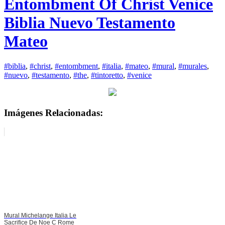
Entombment Of Christ Venice
Biblia Nuevo Testamento
Mateo
#biblia
,
#christ
,
#entombment
,
#italia
,
#mateo
,
#mural
,
#murales
,
#nuevo
,
#testamento
,
#the
,
#tintoretto
,
#venice
Imágenes Relacionadas:
Mural Michelange Italia Le
Sacrifice De Noe C Rome