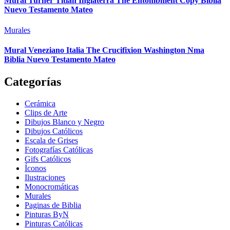
Mural Turner Titian Inglaterra The Entombment Copy Biblia
Nuevo Testamento Mateo
Murales
Mural Veneziano Italia The Crucifixion Washington Nma
Biblia Nuevo Testamento Mateo
Categorías
Cerámica
Clips de Arte
Dibujos Blanco y Negro
Dibujos Católicos
Escala de Grises
Fotografías Católicas
Gifs Católicos
Íconos
Ilustraciones
Monocromáticas
Murales
Paginas de Biblia
Pinturas ByN
Pinturas Católicas