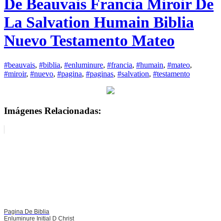
De Beauvais Francia Miroir De
La Salvation Humain Biblia
Nuevo Testamento Mateo
#beauvais
,
#biblia
,
#enluminure
,
#francia
,
#humain
,
#mateo
,
#miroir
,
#nuevo
,
#pagina
,
#paginas
,
#salvation
,
#testamento
Imágenes Relacionadas:
Pagina De Biblia
Enluminure Initial D Christ