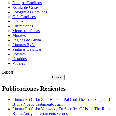
Dibujos Católicos
Escala de Grises
Fotografías Católicas
Gifs Católicos
Íconos
Ilustraciones
Monocromáticas
Murales
Paginas de Biblia
Pinturas ByN
Pinturas Católicas
Postales
Retablos
Vitrales
Buscar
Buscar
Publicaciones Recientes
Pintura En Color Zaki Baboun Pal God The True Shepherd
Biblia Nuevo Testamento Juan
Pintura En Color Yarowsky Eu Sacrifice Of Isaac The Ram
Biblia Antiguo Testamento Genesis