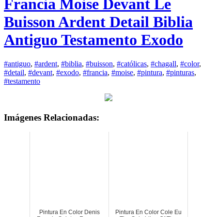
Francia Moise Devant Le
Buisson Ardent Detail Biblia
Antiguo Testamento Exodo
#antiguo
,
#ardent
,
#biblia
,
#buisson
,
#católicas
,
#chagall
,
#color
,
#detail
,
#devant
,
#exodo
,
#francia
,
#moise
,
#pintura
,
#pinturas
,
#testamento
Imágenes Relacionadas:
Pintura En Color Denis
Pintura En Color Cole Eu