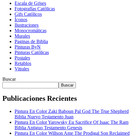
Escala de Grises
Fotografías Católicas
Gifs Católicos
Íconos
Ilustraciones
Monocromáticas
Murales
Paginas de Biblia
Pinturas ByN
Pinturas Católicas
Postales
Retablos
Vitrales
Buscar
Buscar
Publicaciones Recientes
Pintura En Color Zaki Baboun Pal God The True Shepherd
Biblia Nuevo Testamento Juan
Pintura En Color Yarowsky Eu Sacrifice Of Isaac The Ram
Biblia Antiguo Testamento Genesis
Pintura En Color Willson Ame The Prodigal Son Reclaimed