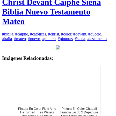
Christ Devant Caiphe Siena
Biblia Nuevo Testamento
Mateo
#biblia
,
#caiphe
,
#católicas
,
#christ
,
#color
,
#devant
,
#duccio
,
#italia
,
#mateo
,
#nuevo
,
#pintura
,
#pinturas
,
#siena
,
#testamento
Imágenes Relacionadas:
Pintura En Color Field Ame
Pintura En Color Chagall
He Turned Their Waters
Francia Jacob S Departure