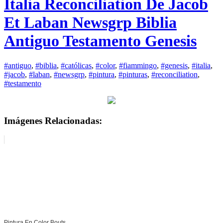
Italia Reconciliation De Jacob
Et Laban Newsgrp Biblia
Antiguo Testamento Genesis
#antiguo
,
#biblia
,
#católicas
,
#color
,
#fiammingo
,
#genesis
,
#italia
,
#jacob
,
#laban
,
#newsgrp
,
#pintura
,
#pinturas
,
#reconciliation
,
#testamento
Imágenes Relacionadas:
Pintura En Color Bouts