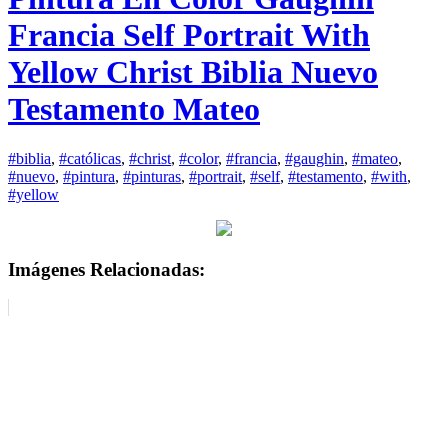
Francia Self Portrait With
Yellow Christ Biblia Nuevo
Testamento Mateo
#biblia
,
#católicas
,
#christ
,
#color
,
#francia
,
#gaughin
,
#mateo
,
#nuevo
,
#pintura
,
#pinturas
,
#portrait
,
#self
,
#testamento
,
#with
,
#yellow
Imágenes Relacionadas: