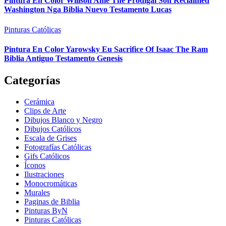
Pintura En Color Willson Ame The Prodigal Son Reclaimed
Washington Nga Biblia Nuevo Testamento Lucas
Pinturas Católicas
Pintura En Color Yarowsky Eu Sacrifice Of Isaac The Ram
Biblia Antiguo Testamento Genesis
Categorías
Cerámica
Clips de Arte
Dibujos Blanco y Negro
Dibujos Católicos
Escala de Grises
Fotografías Católicas
Gifs Católicos
Íconos
Ilustraciones
Monocromáticas
Murales
Paginas de Biblia
Pinturas ByN
Pinturas Católicas