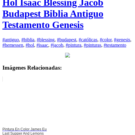
Hol Isaac Blessing Jacob
Budapest Biblia Antiguo
Testamento Genesis
#antiguo
,
#biblia
,
#blessing
,
#budapest
,
#católicas
,
#color
,
#genesis
,
#hemessen
,
#hol
,
#isaac
,
#jacob
,
#pintura
,
#pinturas
,
#testamento
Imágenes Relacionadas:
Pintura En Color James Eu
Last Supper And Lemons