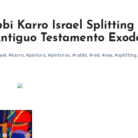
bi Karro Israel Splitting
Antiguo Testamento Exod
ael
,
#karro
,
#pintura
,
#pinturas
,
#rabbi
,
#red
,
#sea
,
#splitting
,