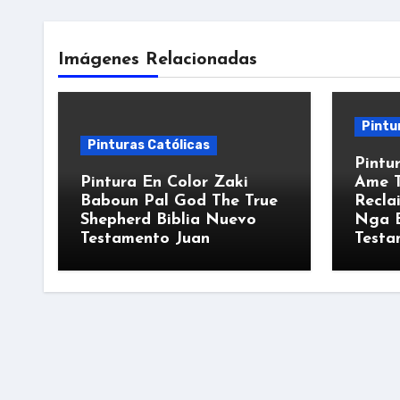
Imágenes Relacionadas
Pintu
Pinturas Católicas
Pintu
Pintura En Color Zaki
Ame T
Baboun Pal God The True
Recla
Shepherd Biblia Nuevo
Nga B
Testamento Juan
Testa