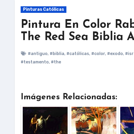
Pinturas Católicas
Pintura En Color Rab
The Red Sea Biblia 
#antiguo
,
#biblia
,
#católicas
,
#color
,
#exodo
,
#isr
#testamento
,
#the
Imágenes Relacionadas: