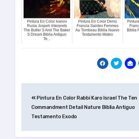
Pintura En Color Ivanov
Pintura En Color Denis
Pintur
Rusia Jospeh Interprets
Francia Saintes Femmes
Franc
The Butler S And The Baker
Au Tombeau Biblia Nuevo
Biblia
S Dream Biblia Antiguo
Testamento Mateo
Te...
Navegación
Pintura En Color Rabbi Karo Israel The Ten
de
Commandment Detail Nature Biblia Antiguo
entradas
Testamento Exodo