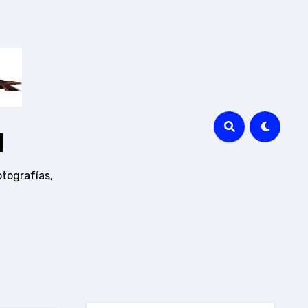
a
otografías,