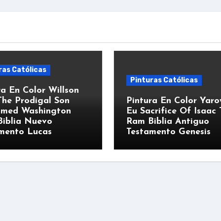
ras Católicas
Pinturas Católicas
ra En Color Willson
he Prodigal Son
Pintura En Color Yar
imed Washington
Eu Sacrifice Of Isaac
iblia Nuevo
Ram Biblia Antiguo
mento Lucas
Testamento Genesis