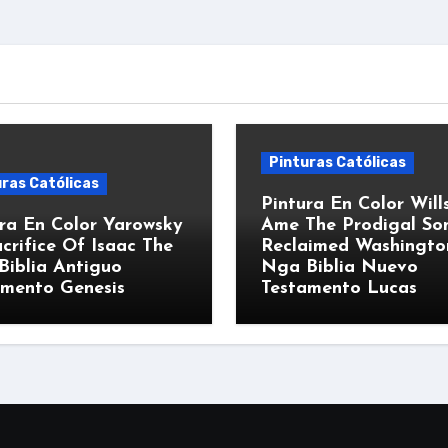
Pinturas Católicas
ras Católicas
Pintura En Color Will
ra En Color Yarowsky
Ame The Prodigal So
crifice Of Isaac The
Reclaimed Washingto
Biblia Antiguo
Nga Biblia Nuevo
amento Genesis
Testamento Lucas