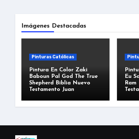
Imágenes Destacadas
Pinturas Católicas
Pintu
Pintura En Color Zaki
Pintu
Baboun Pal God The True
Eu Sa
Shepherd Biblia Nuevo
Ram 
Testamento Juan
Test