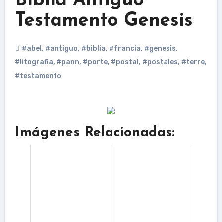
Biblia Antiguo
Testamento Genesis
#abel
,
#antiguo
,
#biblia
,
#francia
,
#genesis
,
#litografia
,
#pann
,
#porte
,
#postal
,
#postales
,
#terre
,
#testamento
Imágenes Relacionadas: