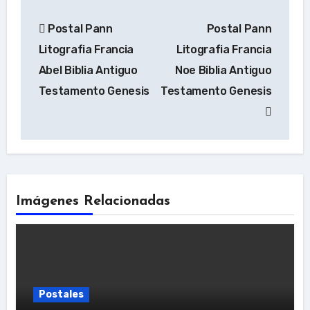
Navegación
Postal Pann
Postal Pann
de
Litografia Francia
Litografia Francia
entradas
Abel Biblia Antiguo
Noe Biblia Antiguo
Testamento Genesis
Testamento Genesis
Imágenes Relacionadas
Postales