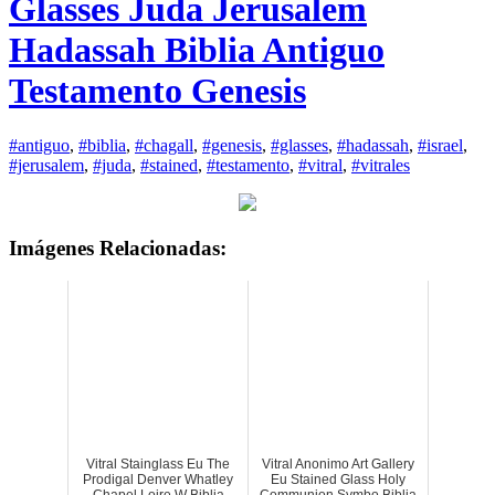
Glasses Juda Jerusalem
Hadassah Biblia Antiguo
Testamento Genesis
#antiguo
,
#biblia
,
#chagall
,
#genesis
,
#glasses
,
#hadassah
,
#israel
,
#jerusalem
,
#juda
,
#stained
,
#testamento
,
#vitral
,
#vitrales
Imágenes Relacionadas:
Vitral Stainglass Eu The
Vitral Anonimo Art Gallery
Prodigal Denver Whatley
Eu Stained Glass Holy