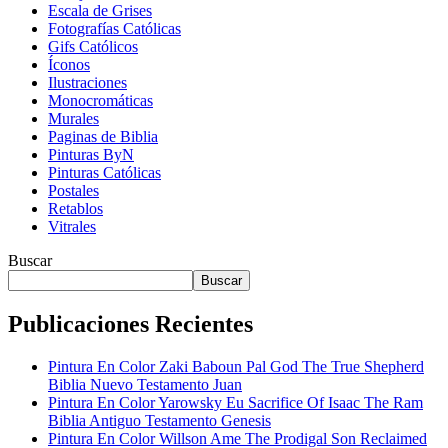
Escala de Grises
Fotografías Católicas
Gifs Católicos
Íconos
Ilustraciones
Monocromáticas
Murales
Paginas de Biblia
Pinturas ByN
Pinturas Católicas
Postales
Retablos
Vitrales
Buscar
Buscar
Publicaciones Recientes
Pintura En Color Zaki Baboun Pal God The True Shepherd
Biblia Nuevo Testamento Juan
Pintura En Color Yarowsky Eu Sacrifice Of Isaac The Ram
Biblia Antiguo Testamento Genesis
Pintura En Color Willson Ame The Prodigal Son Reclaimed