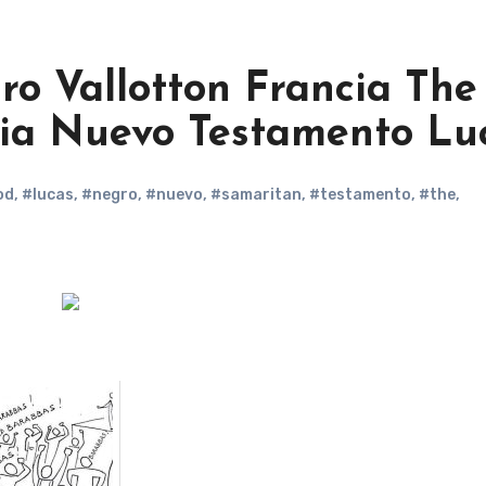
ro Vallotton Francia The
lia Nuevo Testamento Lu
od
,
#lucas
,
#negro
,
#nuevo
,
#samaritan
,
#testamento
,
#the
,