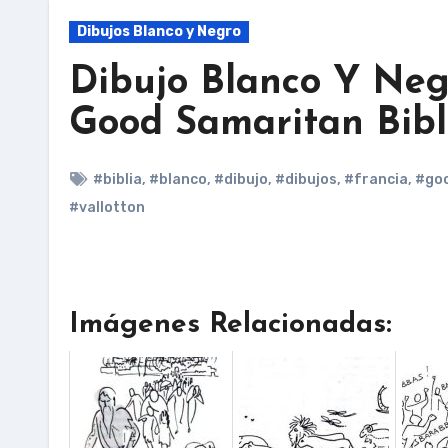
Dibujos Blanco y Negro
Dibujo Blanco Y Neg
Good Samaritan Bib
#biblia
,
#blanco
,
#dibujo
,
#dibujos
,
#francia
,
#go
#vallotton
Imágenes Relacionadas: