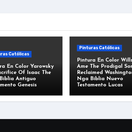
Pinturas Católicas
ras Católicas
Pintura En Color Will
ra En Color Yarowsky
Ame The Prodigal So
crifice Of Isaac The
Reclaimed Washingto
Biblia Antiguo
Nga Biblia Nuevo
amento Genesis
Testamento Lucas