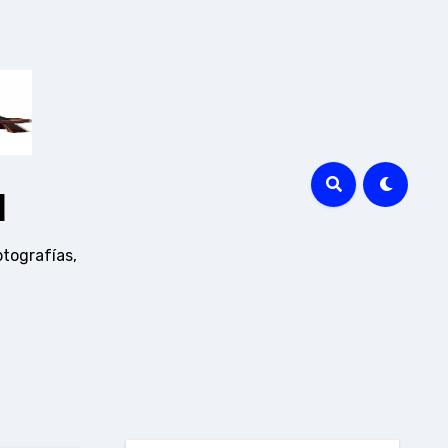
a
otografías,