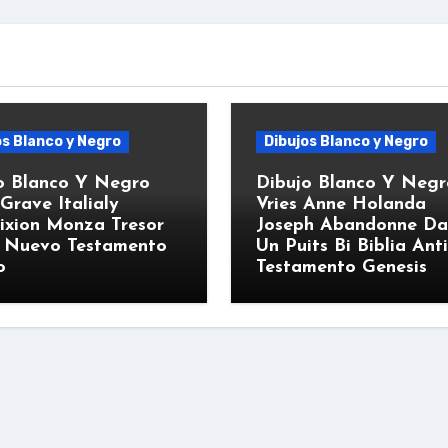
os Blanco y Negro
Dibujos Blanco y Negro
o Blanco Y Negro
Dibujo Blanco Y Negr
Grave Italialy
Vries Anne Holanda
fixion Monza Tresor
Joseph Abandonne Da
a Nuevo Testamento
Un Puits Bi Biblia Ant
o
Testamento Genesis