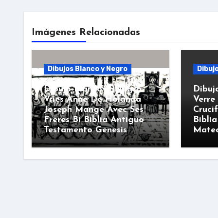
Imágenes Relacionadas
Dibujos Blanco y Negro
Dibuj
Dibujo Blanco Y Negro
Dibuj
Vries Anne De Holanda
Verre 
Joseph Mange Avec Ses
Cruci
Freres Bi Biblia Antiguo
Bibli
Testamento Genesis
Mate