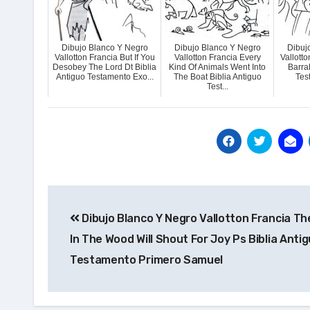
Dibujo Blanco Y Negro
Dibujo Blanco Y Negro
Dibuj
Vallotton Francia But If You
Vallotton Francia Every
Vallotto
Desobey The Lord Dt Biblia
Kind Of Animals Went Into
Barra
Antiguo Testamento Exo...
The Boat Biblia Antiguo
Tes
Test...
Navegación
Dibujo Blanco Y Negro Vallotton Francia Th
de
In The Wood Will Shout For Joy Ps Biblia Anti
entradas
Testamento Primero Samuel