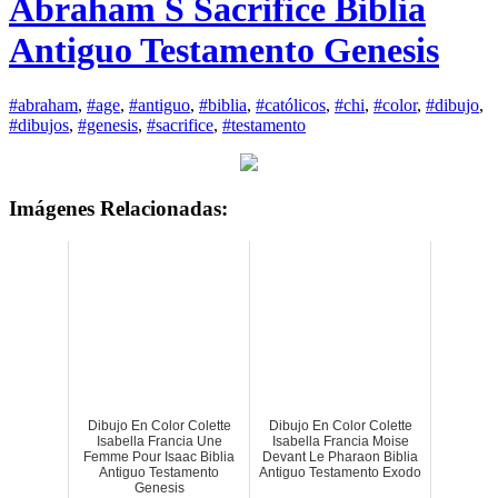
Abraham S Sacrifice Biblia
Antiguo Testamento Genesis
#abraham
,
#age
,
#antiguo
,
#biblia
,
#católicos
,
#chi
,
#color
,
#dibujo
,
#dibujos
,
#genesis
,
#sacrifice
,
#testamento
Imágenes Relacionadas:
Dibujo En Color Colette
Dibujo En Color Colette
Isabella Francia Une
Isabella Francia Moise
Femme Pour Isaac Biblia
Devant Le Pharaon Biblia
Antiguo Testamento
Antiguo Testamento Exodo
Genesis