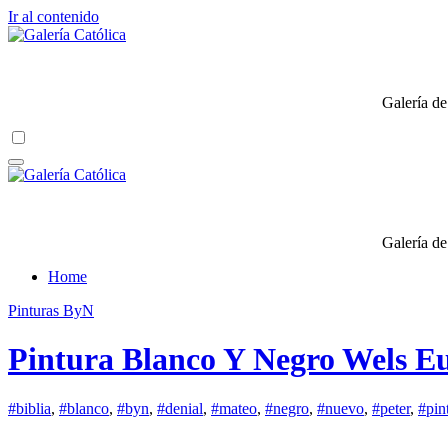
Ir al contenido
Galería de
Galería de
Home
Pinturas ByN
Pintura Blanco Y Negro Wels Eu
#biblia
,
#blanco
,
#byn
,
#denial
,
#mateo
,
#negro
,
#nuevo
,
#peter
,
#pin