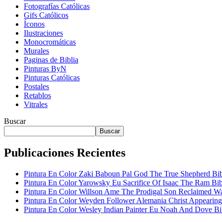
Fotografías Católicas
Gifs Católicos
Íconos
Ilustraciones
Monocromáticas
Murales
Paginas de Biblia
Pinturas ByN
Pinturas Católicas
Postales
Retablos
Vitrales
Buscar
Buscar
Publicaciones Recientes
Pintura En Color Zaki Baboun Pal God The True Shepherd Bi
Pintura En Color Yarowsky Eu Sacrifice Of Isaac The Ram Bib
Pintura En Color Willson Ame The Prodigal Son Reclaimed W
Pintura En Color Weyden Follower Alemania Christ Appearin
Pintura En Color Wesley Indian Painter Eu Noah And Dove Bi