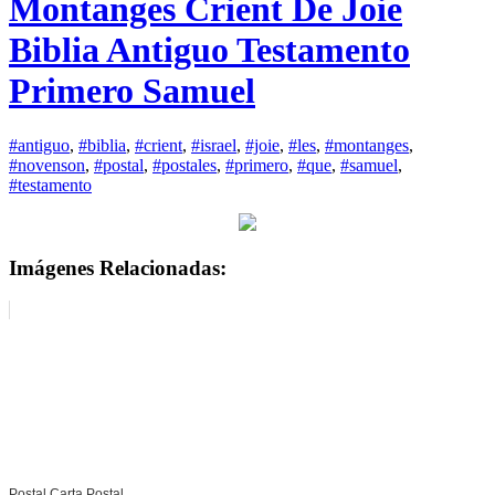
Montanges Crient De Joie
Biblia Antiguo Testamento
Primero Samuel
#antiguo
,
#biblia
,
#crient
,
#israel
,
#joie
,
#les
,
#montanges
,
#novenson
,
#postal
,
#postales
,
#primero
,
#que
,
#samuel
,
#testamento
Imágenes Relacionadas:
Postal Carta Postal