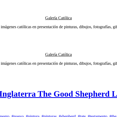
Galería Católica
 imágenes católicas en presentación de pinturas, dibujos, fotografías, gifs
Galería Católica
 imágenes católicas en presentación de pinturas, dibujos, fotografías, gifs
 Inglaterra The Good Shepherd 
negro
,
#nuevo
,
#pintura
,
#pinturas
,
#shepherd
,
#tate
,
#testamento
,
#the