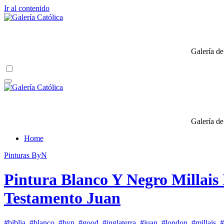
Ir al contenido
Galería de
Galería de
Home
Pinturas ByN
Pintura Blanco Y Negro Millais
Testamento Juan
#biblia
,
#blanco
,
#byn
,
#good
,
#inglaterra
,
#juan
,
#london
,
#millais
,
#