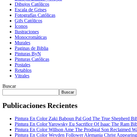
Dibujos Católicos
Escala de Grises
Fotografías Católicas
Gifs Católicos
Íconos
Ilustraciones
Monocromáticas
Murales
Paginas de Biblia
Pinturas ByN
Pinturas Católicas
Postales
Retablos
Vitrales
Buscar
Buscar
Publicaciones Recientes
Pintura En Color Zaki Baboun Pal God The True Shepherd Bi
Pintura En Color Yarowsky Eu Sacrifice Of Isaac The Ram Bib
Pintura En Color Willson Ame The Prodigal Son Reclaimed W
Pintura En Color Weyden Follower Alemania Christ Appearin